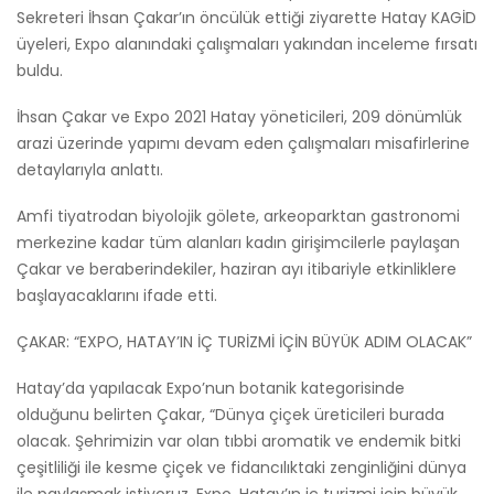
Sekreteri İhsan Çakar’ın öncülük ettiği ziyarette Hatay KAGİD
üyeleri, Expo alanındaki çalışmaları yakından inceleme fırsatı
buldu.
İhsan Çakar ve Expo 2021 Hatay yöneticileri, 209 dönümlük
arazi üzerinde yapımı devam eden çalışmaları misafirlerine
detaylarıyla anlattı.
Amfi tiyatrodan biyolojik gölete, arkeoparktan gastronomi
merkezine kadar tüm alanları kadın girişimcilerle paylaşan
Çakar ve beraberindekiler, haziran ayı itibariyle etkinliklere
başlayacaklarını ifade etti.
ÇAKAR: “EXPO, HATAY’IN İÇ TURİZMİ İÇİN BÜYÜK ADIM OLACAK”
Hatay’da yapılacak Expo’nun botanik kategorisinde
olduğunu belirten Çakar, “Dünya çiçek üreticileri burada
olacak. Şehrimizin var olan tıbbi aromatik ve endemik bitki
çeşitliliği ile kesme çiçek ve fidancılıktaki zenginliğini dünya