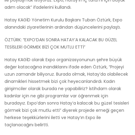
ile paylaşmak istiyoruz. Expo, Hatay’ın iç turizmi için büyük
adım olacak” ifadelerini kullandı.
Hatay KAGİD Yönetim Kurulu Başkanı Tuban Öztürk, Expo
alanındaki ziyaretlerinin ardından düşüncelerini paylaştı.
ÖZTÜRK: “EXPO’DAN SONRA HATAY’A KALACAK BU GÜZEL
TESİSLERİ GÖRMEK BİZİ ÇOK MUTLU ETTİ”
Hatay KAGİD olarak Expo organizasyonunun şehre büyük
değer katacağına inandıklarını ifade eden Öztürk, “Projeyi
uzun zamandır biliyoruz. Burada olmak, Hatay’da olabilecek
dinamikleri hissetmek bizi çok heyecanlandırdı. Kadın
girişimciler olarak burada ne yapabiliriz? İstihdam olarak
kadınlar için ne gibi programlar var öğrenmek için
buradayız. Expo’dan sonra Hatay’a kalacak bu güzel tesisleri
görmek bizi çok mutlu etti” diyerek projede emeği geçen
herkese teşekkürlerini iletti ve Hatay’ın Expo ile
taçlanacağını belirtti.