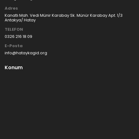
Adres
Kanatlı Mah. Vedi Münir Karabay Sk. Münür Karabay Apt. 1/3
Antakya/ Hatay
TELEFON
0326 216 18 09
E-Posta
info@hataykagid.org
Konum